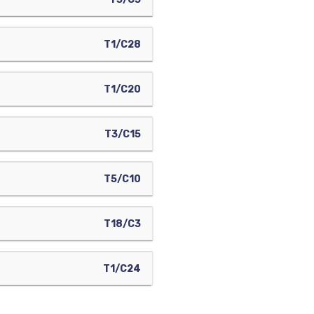
T1/C28
T1/C20
T3/C15
T5/C10
T18/C3
T1/C24