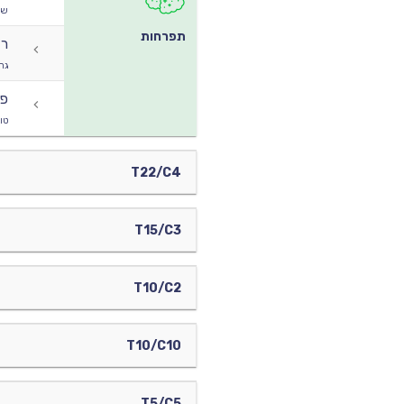
שי
תפרחות
רד
גרי
פר
טו
T22/C4
T15/C3
T10/C2
T10/C10
T5/C5