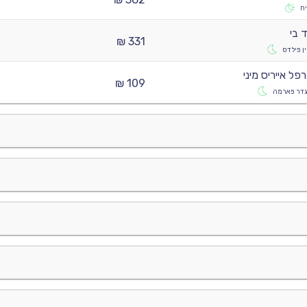
ח
 בי
331 ₪
ן פילדס
פל אייריס מיני
109 ₪
גדר פארמה