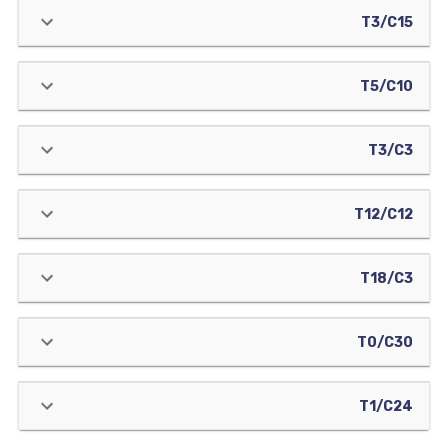
T3/C15
T5/C10
T3/C3
T12/C12
T18/C3
T0/C30
T1/C24