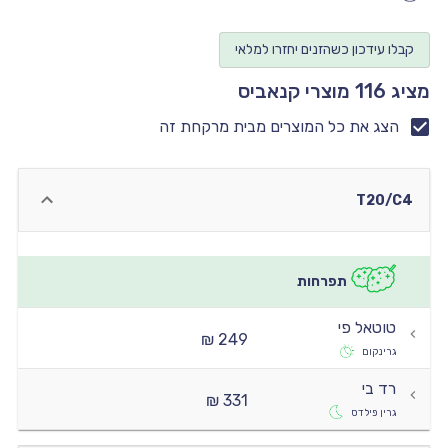
יו
קבלו עידכון כשהזנים יחזרו למלאי
יו
מציג 116 מוצרי קנאביס
יו
יו
הצג את כל המוצרים מבית מרקחת זה
יו
T20/C4
תפרחות
טוטאל פי
249 ₪
גרינקום
רד בי
331 ₪
גרין פילדס