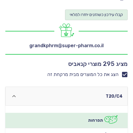
יו
קבלו עידכון כשהזנים יחזרו למלאי
יו
יו
יו
grandkphrm@super-pharm.co.il
יו
מציג 295 מוצרי קנאביס
הצג את כל המוצרים מבית מרקחת זה
T20/C4
תפרחות