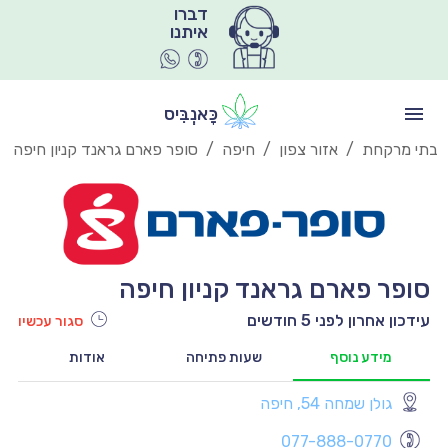
איתנו
כָּאנְבִּיס
בתי מרקחת
/
אזור צפון
/
חיפה
/
סופר פארם גראנד קניון חיפה
סופר פארם גראנד קניון חיפה
עידכון אחרון לפני 5 חודשים
סגור עכשיו
מידע נוסף
שעות פתיחה
אודות
גולן שמחה 54, חיפה
יו
077-888-0770
יו