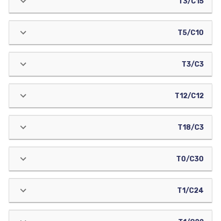
T3/C15
T5/C10
T3/C3
T12/C12
T18/C3
T0/C30
T1/C24