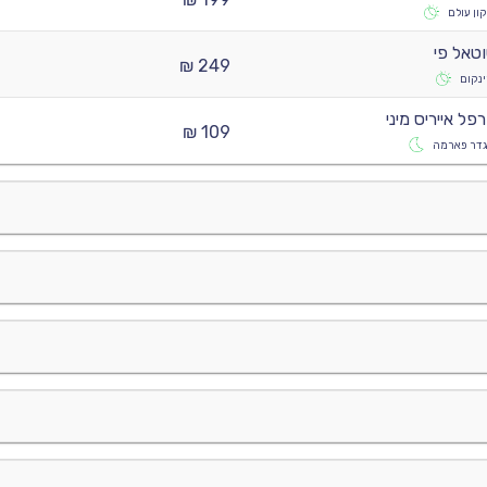
ון עולם
טאל פי
249 ₪
ינקום
פל אייריס מיני
109 ₪
גדר פארמה