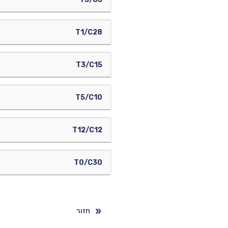
T1/C28
T3/C15
T5/C10
T12/C12
T0/C30
חזור