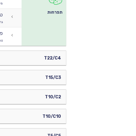
תיק
תפרחות
טו
גר
פר
טו
T22/C4
T15/C3
T10/C2
T10/C10
T5/C5