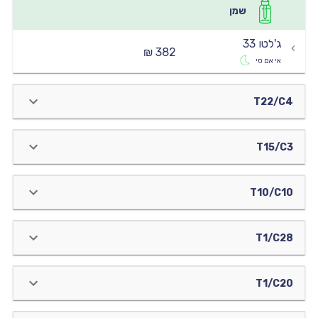
שמן
ג'לטו 33
382 ₪
אי אם סי
T22/C4
T15/C3
T10/C10
T1/C28
T1/C20