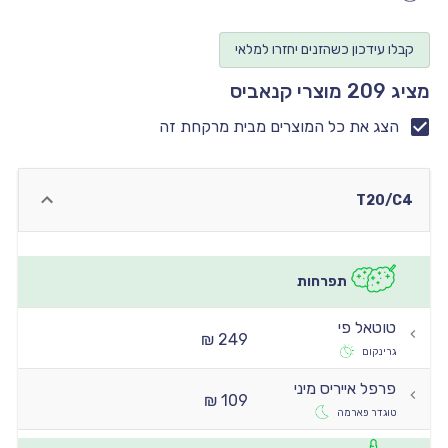
יו
קבלו עידכון כשהזנים יחזרו למלאי
יו
מציג 209 מוצרי קנאביס
יו
יו
הצג את כל המוצרים מבית מרקחת זה
יו
T20/C4
תפרחות
טוטאל פי
249 ₪
גרינקום
פרפל אייריס מיני
109 ₪
טוגדר פארמה