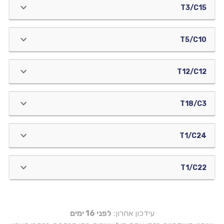
T3/C15
T5/C10
T12/C12
T18/C3
T1/C24
T1/C22
עידכון אחרון:
לפני 16 ימים