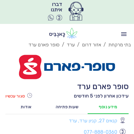
איתנו
כָּאנְבִּיס
בתי מרקחת
/
אזור דרום
/
ערד
/
סופר פארם ערד
סופר פארם ערד
עידכון אחרון לפני 5 חודשים
סגור עכשיו
מידע נוסף
שעות פתיחה
אודות
קנאים 27, קניון ערד, ערד
יו
077-888-0360
יו