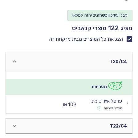
יו
קבלו עידכון כשהזנים יחזרו למלאי
יו
מציג 122 מוצרי קנאביס
יו
יו
הצג את כל המוצרים מבית מרקחת זה
יו
T20/C4
תפרחות
פרפל אייריס מיני
109 ₪
טוגדר פארמה
T22/C4