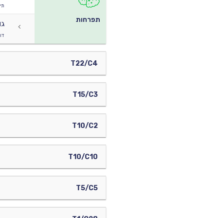
תיק
תפרחות
גו
דוד
T22/C4
T15/C3
T10/C2
T10/C10
T5/C5