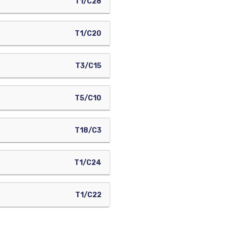
T1/C28
T1/C20
T3/C15
T5/C10
T18/C3
T1/C24
T1/C22