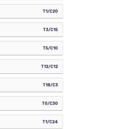
T1/C20
T3/C15
T5/C10
T12/C12
T18/C3
T0/C30
T1/C24