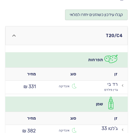
יו
קבלו עידכון כשהזנים יחזרו למלאי
יו
יו
T20/C4
יו
יו
תפרחות
זן
סוג
מחיר
רד בי
331 ₪
אינדיקה
גרין פילדס
שמן
זן
סוג
מחיר
ג'לטו 33
382 ₪
אינדיקה