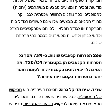
המרקחת.
ספקי הקנאביס
בוחרים מידי פעם להעלות
מודעות ומכירות ומציעים מבצעים משתלמים (יחסית)
למטופלים ובכך נותנים תחושה אכפתית לגבי
יוקר
מחירי הקנאביס
. מבצעים אלו אינם קשורים לגודל בית
המרקחת או לגודל המלאי, ולכן הם אטרקטיביים לצרכן
וכדאי לבחון ולהשוות מלאי זנים בכמה בתי מרקחת
שונים.
266 תפרחות קנאביס שונות, כ-73% מסך כל
תפרחות הקנאביס הן בקטגוריה T20/C4. מה
הסיבה לריבוי הזנים בקטגוריה זו, לעומת חוסר
יחסי בתפרחות בקטגוריות אחרות?
שריד, שיח מדיקל גרופ:
הסיבה העיקרית היא
הביקוש
של המטופלים
, ככל שהביקוש עולה כך גם המגדלים
מתאימים את עצמם לביקוש,
בשאר הקטגוריות
הביקוש