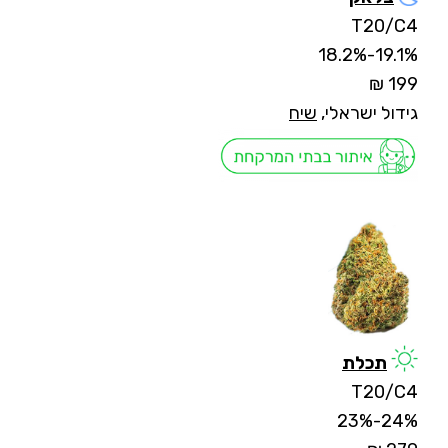
T20/C4
19.1%-18.2%
199 ₪
גידול ישראלי,
שיח
תכלת
T20/C4
24%-23%