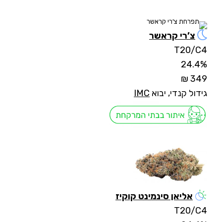
צ’רי קראשר
T20/C4
24.4%
349 ₪
גידול קנדי, יבוא
IMC
אליאן סינמינט קוקיז
T20/C4