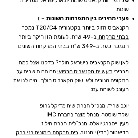
70
תפרחות קנאביס שונות יובאו לישראל ממדינות
שונות
פערי מחירים בין התפרחות השונות –
זן
הקנאביס הזול ביותר
בקטגוריה T20/C4 נמכר
בבתי מרקחת
ב-49 ש״ח, לעומת הזן היקר ביותר
הנמכר כעת ב-349 ש”ח בבתי המרקחת השונים
לאן שוק הקנאביס בישראל הולך? בדקנו אצל כמה
מבכירי
תעשיית הקנאביס הרפואי
מה הם חושבים על
התקופה הנוכיח ולאן שוק הקאנביס הולך . היה לנו את
העונג לשוחח עם:
יוגב שריד, מנכ״ל
חברת שיח מדיקל גרופ
שקד שוסטר, מנהל מוצר
בחברת IMC
מעין וייסברג יואלס, מנכ”לית
חברת היליז
רדיאטור (רדי) יוחננוב,
בית מרקחת רימונים בני ברק