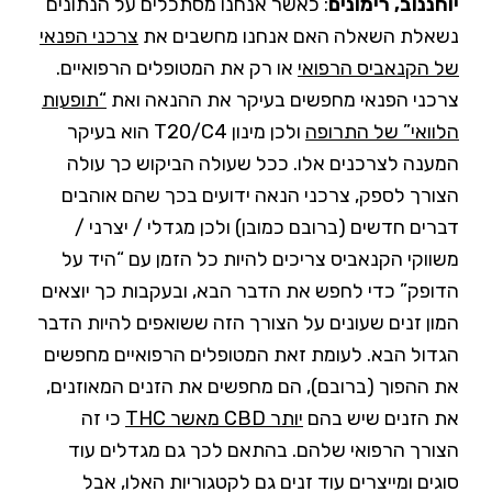
יוחננוב, רימונים
: כאשר אנחנו מסתכלים על הנתונים
נשאלת השאלה האם אנחנו מחשבים את
צרכני הפנאי
של הקנאביס הרפואי
או רק את המטופלים הרפואיים.
צרכני הפנאי מחפשים בעיקר את ההנאה ואת
“תופעות
הלוואי” של התרופה
ולכן מינון T20/C4 הוא בעיקר
המענה לצרכנים אלו. ככל שעולה הביקוש כך עולה
הצורך לספק, צרכני הנאה ידועים בכך שהם אוהבים
דברים חדשים (ברובם כמובן) ולכן מגדלי / יצרני /
משווקי הקנאביס צריכים להיות כל הזמן עם “היד על
הדופק” כדי לחפש את הדבר הבא, ובעקבות כך יוצאים
המון זנים שעונים על הצורך הזה ששואפים להיות הדבר
הגדול הבא. לעומת זאת המטופלים הרפואיים מחפשים
את ההפוך (ברובם), הם מחפשים את הזנים המאוזנים,
את הזנים שיש בהם
יותר CBD מאשר THC
כי זה
הצורך הרפואי שלהם. בהתאם לכך גם מגדלים עוד
סוגים ומייצרים עוד זנים גם לקטגוריות האלו, אבל