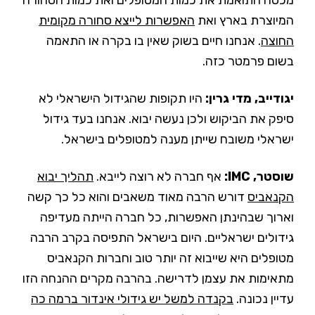
מכסה התואמת את כמות המטופלים ואת כמות הסחורה
המיוצרת בארץ ואת
האפשרות לייצא סחורה מקומית
החוצה
. אנחנו חיים בשוק שאין בו בקרה או התאמה
בשום פרמטר כזה.
יגודייב, מדי גרין:
היו תקופות שהגידול הישראלי לא
סיפק את הביקוש ולכן נעשה יבוא. אנחנו בעד גידול
ישראלי משובח שייתן מענה למטופלים בישראל.
שוסטר, IMC:
אף חברה לא רוצה לייבא.
תהליך יבוא
הקנאביס
דורש הרבה מאוד משאבים והוא כל כך קשה
וארוך שבהינתן האפשרות, כל חברה הייתה מעדיפה
גידולים ישראליים. היום בישראל התפיסה בקרב הרבה
מטופלים היא שייבוא זה יותר טוב וחברות הקנאביס
מתאימות את עצמן לדרישה. בהרבה מקרים ההנחה הזו
עדיין נכונה.
בקנדה למשל יש גידולי אינדור ברמה כה