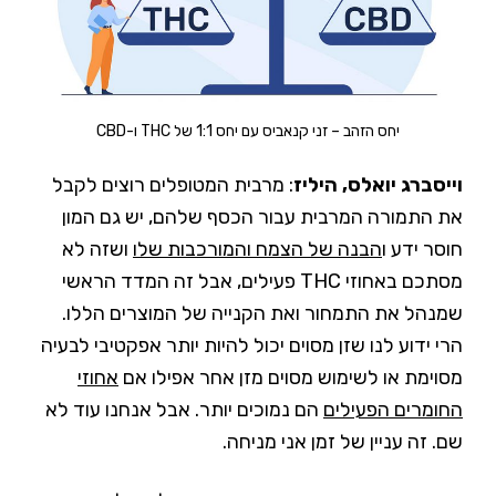
יחס הזהב – זני קנאביס עם יחס 1:1 של THC ו-CBD
וייסברג יואלס, היליז
: מרבית המטופלים רוצים לקבל
את התמורה המרבית עבור הכסף שלהם, יש גם המון
חוסר ידע ו
הבנה של הצמח והמורכבות שלו
ושזה לא
מסתכם באחוזי THC פעילים, אבל זה המדד הראשי
שמנהל את התמחור ואת הקנייה של המוצרים הללו.
הרי ידוע לנו שזן מסוים יכול להיות יותר אפקטיבי לבעיה
מסוימת או לשימוש מסוים מזן אחר אפילו אם
אחוזי
החומרים הפעילים
הם נמוכים יותר. אבל אנחנו עוד לא
שם. זה עניין של זמן אני מניחה.