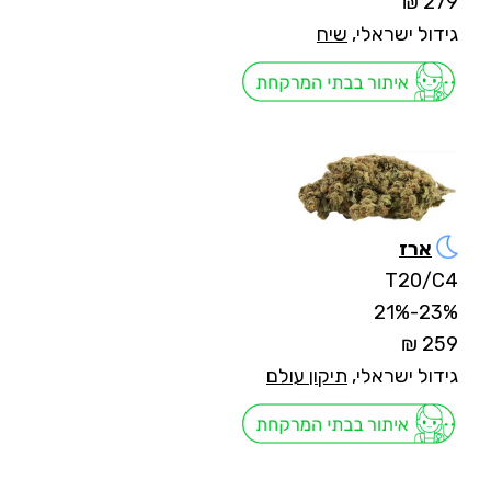
279 ₪
גידול ישראלי,
שיח
ארז
T20/C4
23%-21%
259 ₪
גידול ישראלי,
תיקון עולם