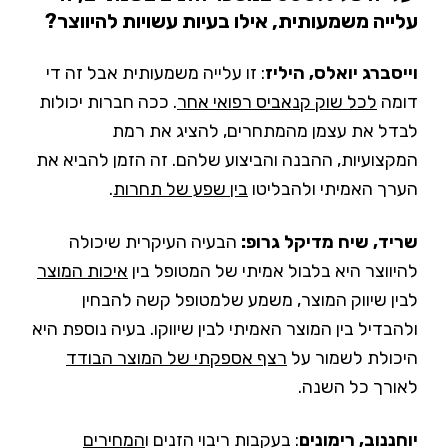
עלייה משמעותית, אילו בעיות עשויות להיווצר?
וייסברג יואלס, היליז
: זו עלייה משמעותית אבל זה די
דומה
לכל שוק קנאביס רפואי אחר
. ככה חברות יכולות
לבדל את עצמן מהמתחרים, להציג את רמת
המקצועיות, ההבנה והביצוע שלהם. זה הזמן להביא את
הערך האמיתי ולהבליטו
בין שפע של תחרות
.
שריד, שיח מדיקל גרופ:
הבעיה העיקרית שיכולה
להיווצר היא בלבול אמיתי של המטופל בין
איכות המוצר
לבין שיווק המוצר, משמע שלמטופל קשה להבחין
ולהבדיל בין המוצר האמיתי לבין שיווקו. בעיה נוספת היא
היכולת לשמור על
רצף אספקתי של המוצר הבודד
לאורך כל השנה.
יוחננוב, רימונים
: בעקבות ריבוי הזנים ו
המחירים