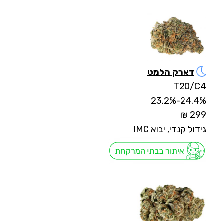
דארק הלמט
T20/C4
24.4%-23.2%
299 ₪
גידול קנדי, יבוא
IMC