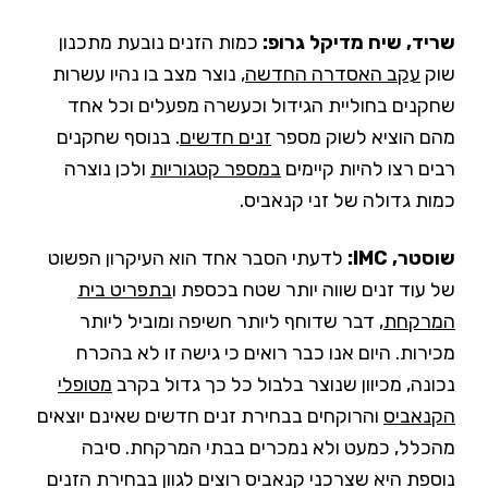
שריד, שיח מדיקל גרופ:
כמות הזנים נובעת מתכנון
שוק
עקב האסדרה החדשה
, נוצר מצב בו נהיו עשרות
שחקנים בחוליית הגידול וכעשרה מפעלים וכל אחד
מהם הוציא לשוק מספר
זנים חדשים
. בנוסף שחקנים
רבים רצו להיות קיימים
במספר קטגוריות
ולכן נוצרה
כמות גדולה של זני קנאביס.
שוסטר, IMC:
לדעתי הסבר אחד הוא העיקרון הפשוט
של עוד זנים שווה יותר שטח בכספת ו
בתפריט בית
המרקחת
, דבר שדוחף ליותר חשיפה ומוביל ליותר
מכירות. היום אנו כבר רואים כי גישה זו לא בהכרח
נכונה, מכיוון שנוצר בלבול כל כך גדול בקרב
מטופלי
הקנאביס
והרוקחים בבחירת זנים חדשים שאינם יוצאים
מהכלל, כמעט ולא נמכרים בבתי המרקחת. סיבה
נוספת היא שצרכני קנאביס רוצים לגוון בבחירת הזנים